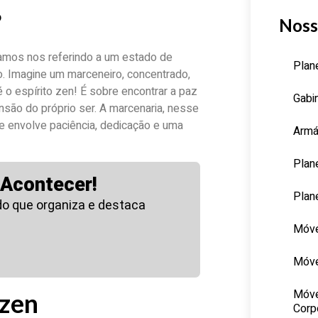
?
Noss
tamos nos referindo a um estado de
Plan
o. Imagine um marceneiro, concentrado,
o espírito zen! É sobre encontrar a paz
Gabi
ensão do próprio ser. A marcenaria, nesse
e envolve paciência, dedicação e uma
Armá
Plan
 Acontecer!
Plan
o que organiza e destaca
Móve
Móve
Móve
 zen
Corp