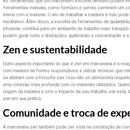
As ferramentas que um marceneiro escolhe também podem infl
Ferramentas manuais, como formões e serras, permitem um co
íntima com o material. O ato de trabalhar a madeira à mão pode
meditativo. Além disso, a escolha de ferramentas de qualidad
eficiente, contribui para um ambiente de trabalho mais tranquilo
podem gerar ruído e distrações, quebrando a concentração e a
Zen e sustentabilidade
Outro aspecto importante do que é zen em marcenaria é a relaç
com madeira de fontes responsáveis e utilizar técnicas que mi
se alinham com a filosofia zen. Isso não só demonstra respei
uma conexão mais profunda com os materiais utilizados. Qua
origem da madeira e com o impacto de seu trabalho, ele está, d
zen em sua prática.
Comunidade e troca de expe
A marcenaria zen também pode ser vista na construção de co