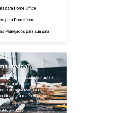
is para Home Office
is para Dormitórios
is Planejados para sua sala
ma dúvida?
quipe de especialistas está à
ção para oferecer um
ento personalizado e encontrar
ão ideal para o seu espaço.
) 94661-0238