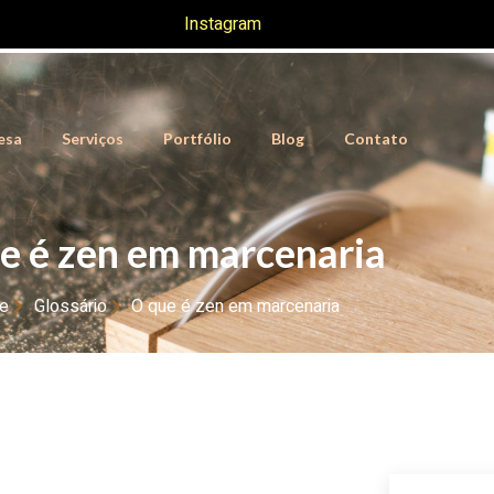
Instagram
esa
Serviços
Portfólio
Blog
Contato
e é zen em marcenaria
e
Glossário
O que é zen em marcenaria