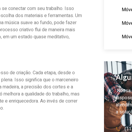
 se conectar com seu trabalho. Isso
Móve
scolha dos materiais e ferramentas. Um
ma música suave ao fundo, pode fazer
Móve
rocesso criativo flui de maneira mais
Móve
o, em um estado quase meditativo,
sso de criação. Cada etapa, desde o
Algu
 plena. Isso significa que o marceneiro
 madeira, a precisão dos cortes e a
Nossa e
 melhora a qualidade do trabalho, mas
disposi
e e enriquecedora. Ao invés de correr
atendim
o.
a soluç
(11