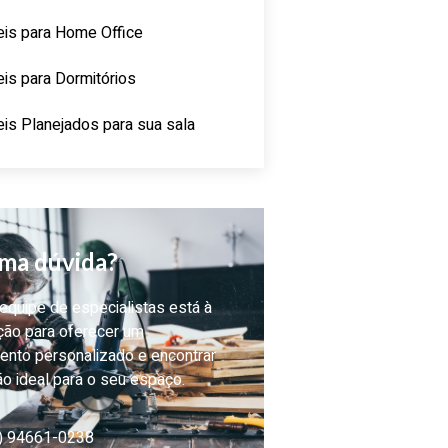
is para Home Office
is para Dormitórios
is Planejados para sua sala
ma dúvida?
quipe de especialistas está à
ção para oferecer um
ento personalizado e encontrar
ão ideal para o seu espaço.
) 94661-0238