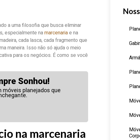
Noss
ndo a uma filosofia que busca eliminar
Plan
os, especialmente na
marcenaria
e na
madeira, cada lasca, cada fragmento que
Gabi
uma maneira. Isso não só ajuda o meio
ativa para os negócios. É como se você
Armá
Plan
mpre Sonhou!
Plan
m móveis planejados que
nchegante.
Móve
Móve
Móve
cio na marcenaria
Corp