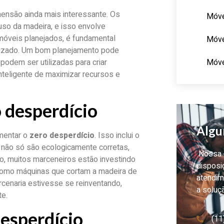
nsão ainda mais interessante. Os
Móve
so da madeira, e isso envolve
 móveis planejados, é fundamental
Móve
tilizado. Um bom planejamento pode
Móve
podem ser utilizadas para criar
nteligente de maximizar recursos e
o desperdício
Algu
ementar o
zero desperdício
. Isso inclui o
 não só são ecologicamente corretas,
Nossa e
, muitos marceneiros estão investindo
disposi
como máquinas que cortam a madeira de
atendim
rcenaria estivesse se reinventando,
a soluç
e.
desperdício
(11