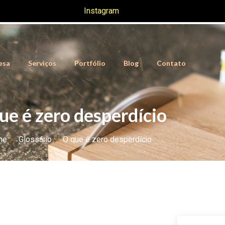
Instagram
esa
Serviços
Portfólio
Blog
Contato
ue é zero desperdício
me
Glossário
O que é zero desperdício