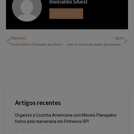
Reinaldo SAesl
Mais Artigos
PREVIOUS
NEXT
Escolha Móveis Planejados para Áreas Internas de Lazer e Crie um Espaço Relaxante!
Valor de móveis planejados para apartamento novos pequeno EM SP
Artigos recentes
Organize a Cozinha Americana com Móveis Planejados
feitos pela marcenaria em Pinheiros SP!
agosto 25, 2024