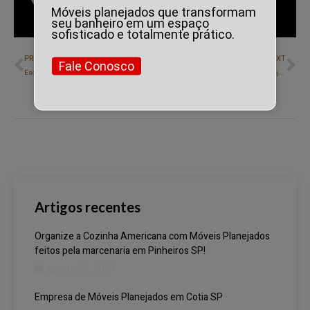
Mais Artigos
Móveis planejados que transformam
seu banheiro em um espaço
sofisticado e totalmente prático.
PREVIOUS
NEXT
Fale Conosco
Escolha Móveis Planejados para Varandas de Apartamentos e Aproveite o Espaço ao Ar Livre!
Qual a Melhor Altura para Móveis Planejados de Cozinha? Encontre a Medida Ideal!
Artigos recentes
Organize a Cozinha Americana com Móveis Planejados
feitos pela marcenaria em Pinheiros SP!
agosto 25, 2024
Empresa de Móveis Planejados em Cotia SP