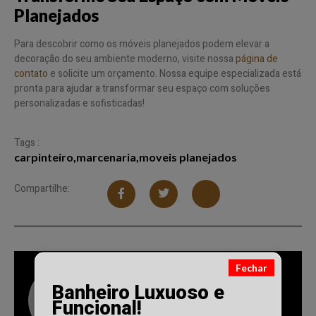
Planejados
Para descobrir como os móveis planejados podem elevar a
decoração do seu ambiente moderno, visite nossa
página de
contato
e solicite um orçamento. Nossa equipe especializada está
pronta para ajudar a transformar seu espaço com soluções
personalizadas e sofisticadas!
Tags :
carpinteiro
,
marcenaria
,
moveis planejados
Compartilhe:
Fechar
Reinaldo SAesl
Banheiro Luxuoso e
Funcional!