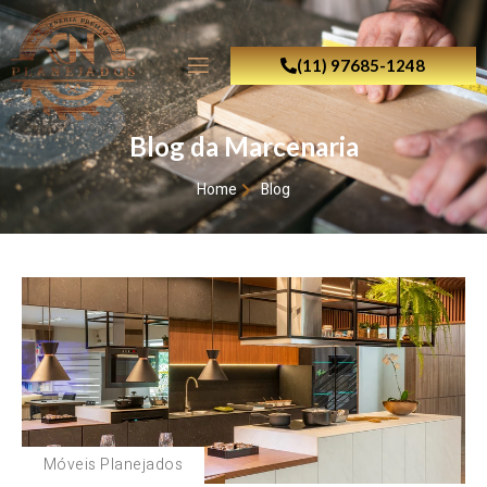
(11) 97685-1248
Blog da Marcenaria
Home
Blog
Móveis Planejados