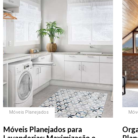
Móveis Planejados
Móve
Móveis Planejados para
Orga
Lavanderias: Maximização e
Plan