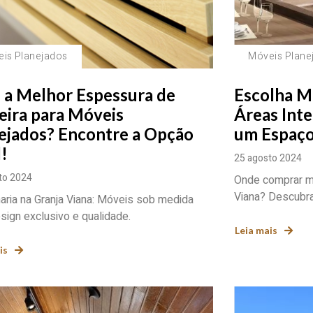
is Planejados
Móveis Plane
 a Melhor Espessura de
Escolha M
ira para Móveis
Áreas Inte
ejados? Encontre a Opção
um Espaço
l!
25 agosto 2024
to 2024
Onde comprar mó
Viana? Descubra
ria na Granja Viana: Móveis sob medida
ign exclusivo e qualidade.
Leia mais
is