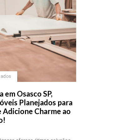
jados
a em Osasco SP,
óveis Planejados para
e Adicione Charme ao
o!