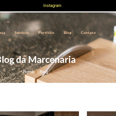
Instagram
esa
Serviços
Portfólio
Blog
Contato
log da Marcenaria
Home
Blog