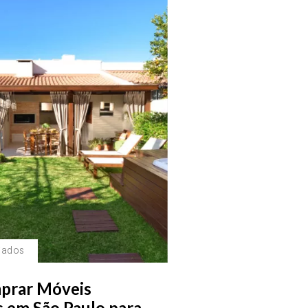
jados
prar Móveis
s em São Paulo para