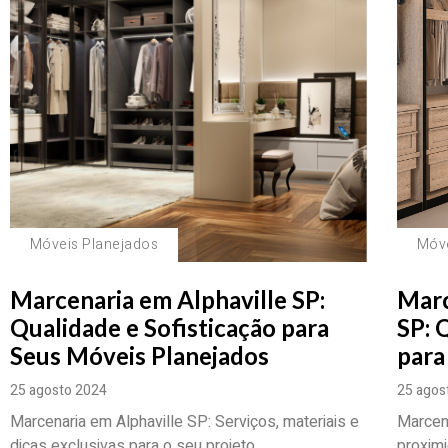
Móveis Planejados
Móve
Marcenaria em Alphaville SP:
Marc
Qualidade e Sofisticação para
SP: 
Seus Móveis Planejados
para
25 agosto 2024
25 agos
Marcenaria em Alphaville SP: Serviços, materiais e
Marcena
dicas exclusivas para o seu projeto.
proxim