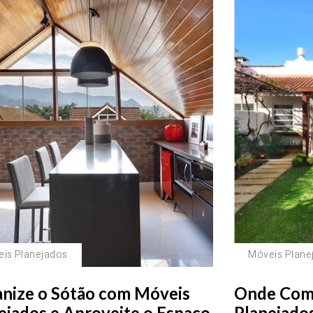
is Planejados
Móveis Plane
nize o Sótão com Móveis
Onde Com
ejados e Aproveite o Espaço
Planejado