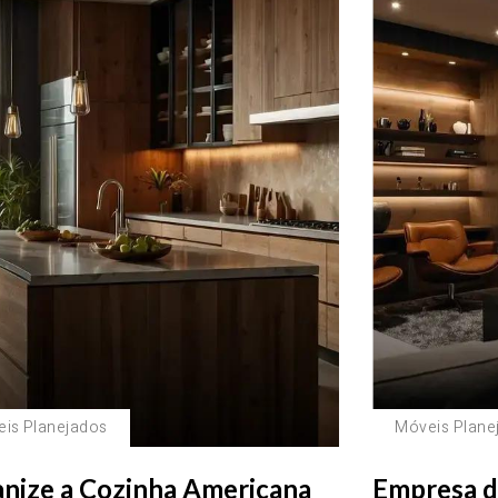
is Planejados
Móveis Plane
nize a Cozinha Americana
Empresa d