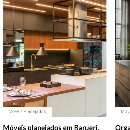
Móveis Planejados
Móve
Móveis planejados em Barueri,
Orga